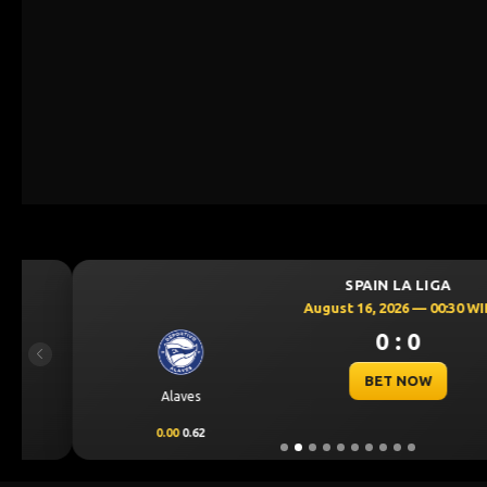
SPAIN LA LIGA
August 16, 2026 — 00:30 WIB
0 : 0
Previous
BET NOW
Alaves
0.00
0.62