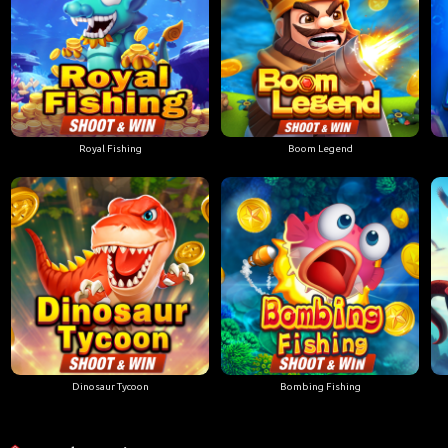
Royal Fishing
Boom Legend
Dinosaur Tycoon
Bombing Fishing